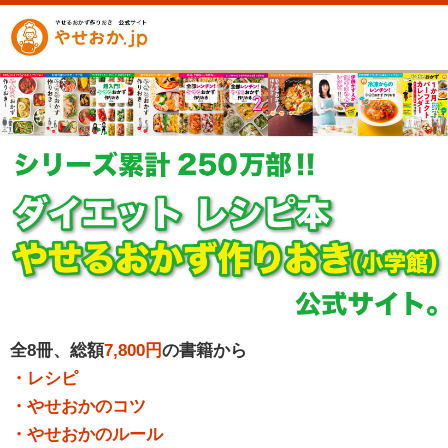
全8冊、総額
7,800円
の書籍から
・レシピ
・やせおかのコツ
・やせおかのルール