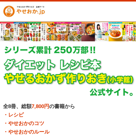
全8冊、総額
7,800円
の書籍から
・レシピ
・やせおかのコツ
・やせおかのルール