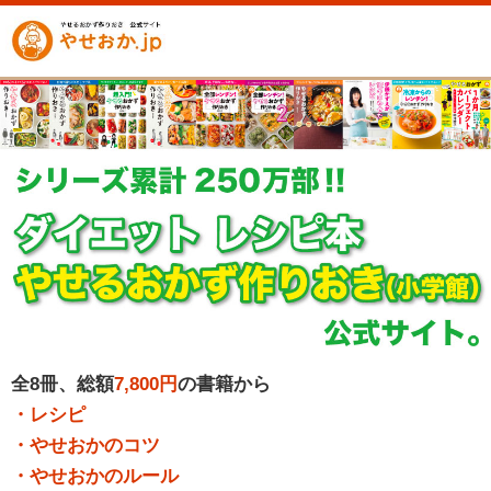
全8冊、総額
7,800円
の書籍から
・レシピ
・やせおかのコツ
・やせおかのルール