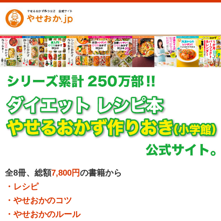
全8冊、総額
7,800円
の書籍から
・レシピ
・やせおかのコツ
・やせおかのルール