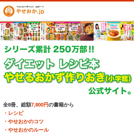
全8冊、総額
7,800円
の書籍から
・レシピ
・やせおかのコツ
・やせおかのルール