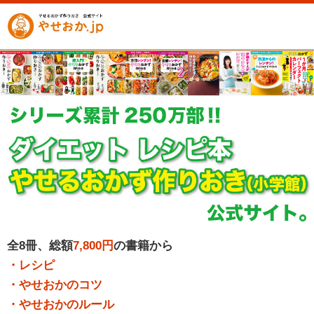
全8冊、総額
7,800円
の書籍から
・レシピ
・やせおかのコツ
・やせおかのルール