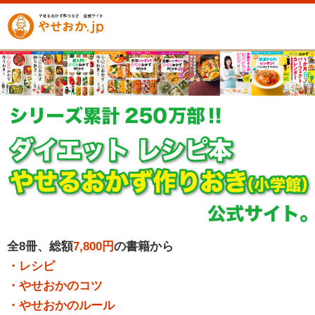
全8冊、総額
7,800円
の書籍から
・レシピ
・やせおかのコツ
・やせおかのルール