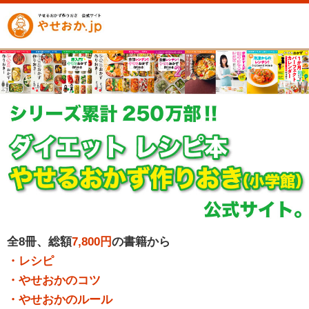
全8冊、総額
7,800円
の書籍から
・レシピ
・やせおかのコツ
・やせおかのルール