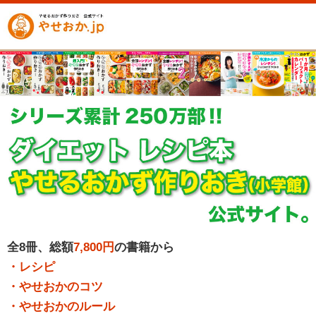
全8冊、総額
7,800円
の書籍から
・レシピ
・やせおかのコツ
・やせおかのルール