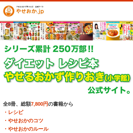
全8冊、総額
7,800円
の書籍から
・レシピ
・やせおかのコツ
・やせおかのルール