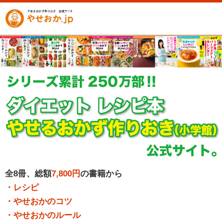
全8冊、総額
7,800円
の書籍から
・レシピ
・やせおかのコツ
・やせおかのルール