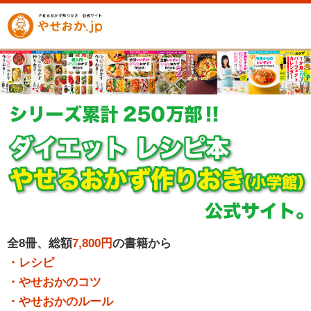
全8冊、総額
7,800円
の書籍から
・レシピ
・やせおかのコツ
・やせおかのルール