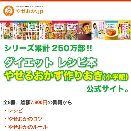
全8冊、総額
7,800円
の書籍から
・レシピ
・やせおかのコツ
・やせおかのルール