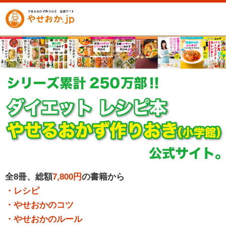
全8冊、総額
7,800円
の書籍から
・レシピ
・やせおかのコツ
・やせおかのルール