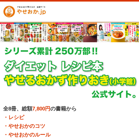
全8冊、総額
7,800円
の書籍から
・レシピ
・やせおかのコツ
・やせおかのルール