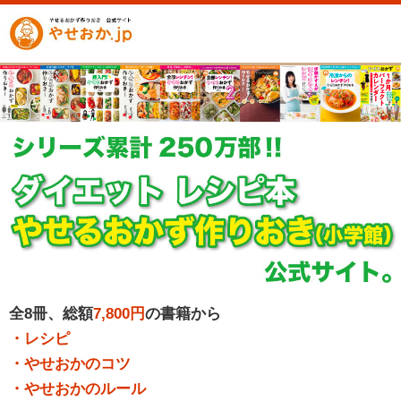
全8冊、総額
7,800円
の書籍から
・レシピ
・やせおかのコツ
・やせおかのルール