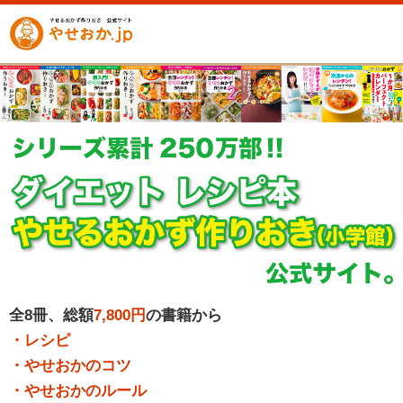
全8冊、総額
7,800円
の書籍から
・レシピ
・やせおかのコツ
・やせおかのルール