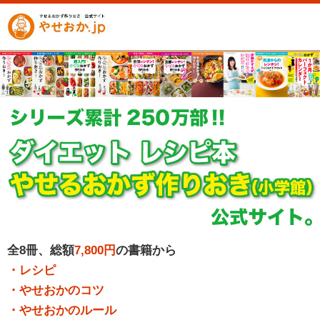
全8冊、総額
7,800円
の書籍から
・レシピ
・やせおかのコツ
・やせおかのルール