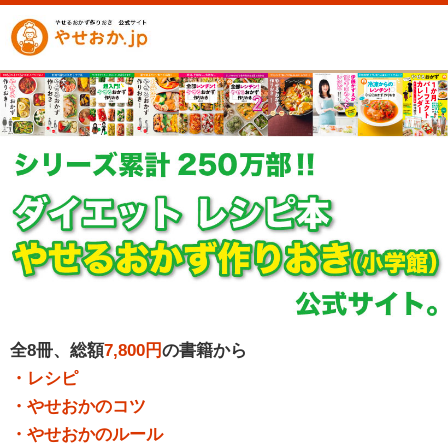
全8冊、総額
7,800円
の書籍から
・レシピ
・やせおかのコツ
・やせおかのルール