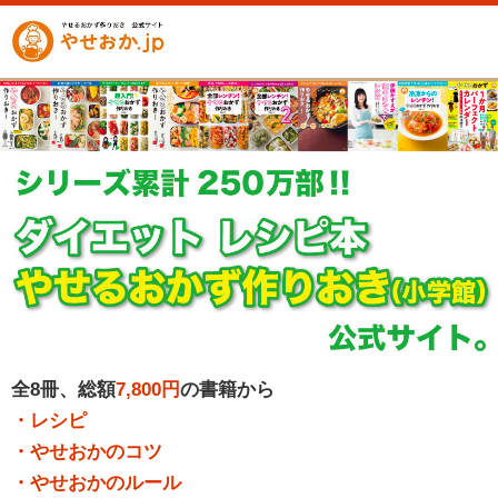
全8冊、総額
7,800円
の書籍から
・レシピ
・やせおかのコツ
・やせおかのルール