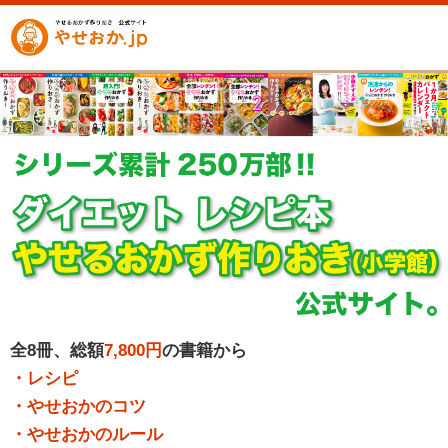
全8冊、総額
7,800円
の書籍から
・レシピ
・やせおかのコツ
・やせおかのルール