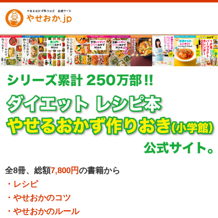
全8冊、総額
7,800円
の書籍から
・レシピ
・やせおかのコツ
・やせおかのルール