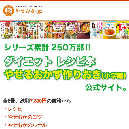
全8冊、総額
7,800円
の書籍から
・レシピ
・やせおかのコツ
・やせおかのルール