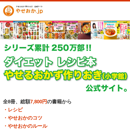
全8冊、総額
7,800円
の書籍から
・レシピ
・やせおかのコツ
・やせおかのルール