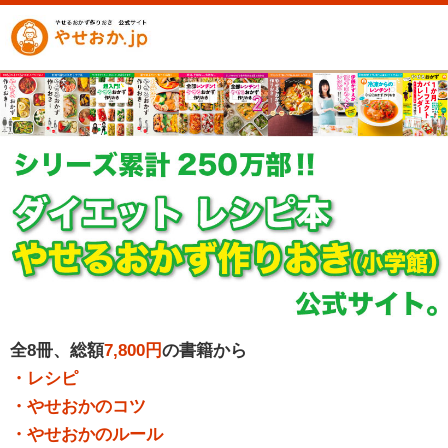
全8冊、総額
7,800円
の書籍から
・レシピ
・やせおかのコツ
・やせおかのルール