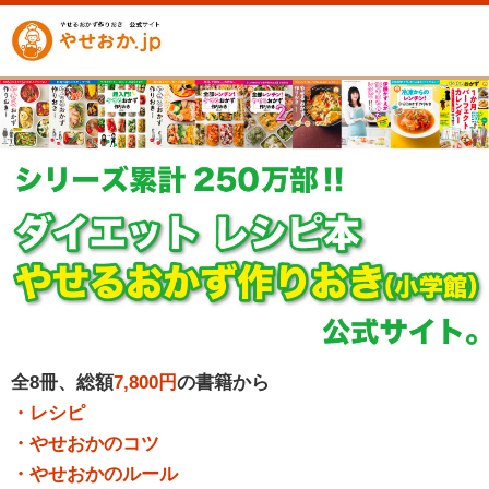
全8冊、総額
7,800円
の書籍から
・レシピ
・やせおかのコツ
・やせおかのルール