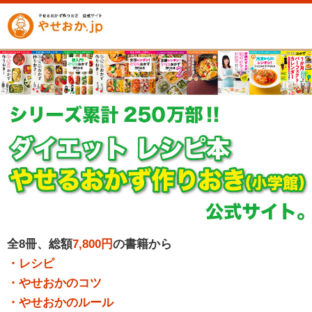
全8冊、総額
7,800円
の書籍から
・レシピ
・やせおかのコツ
・やせおかのルール