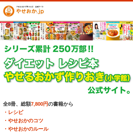
全8冊、総額
7,800円
の書籍から
・レシピ
・やせおかのコツ
・やせおかのルール