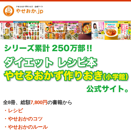
全8冊、総額
7,800円
の書籍から
・レシピ
・やせおかのコツ
・やせおかのルール