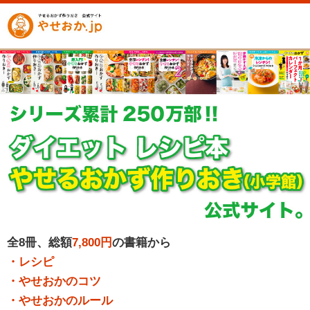
全8冊、総額
7,800円
の書籍から
・レシピ
・やせおかのコツ
・やせおかのルール