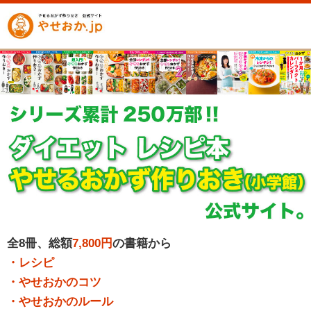
全8冊、総額
7,800円
の書籍から
・レシピ
・やせおかのコツ
・やせおかのルール