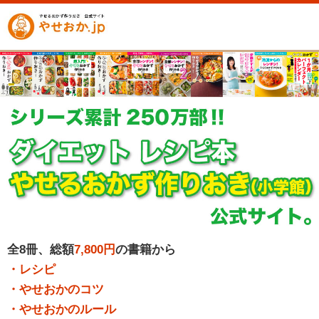
全8冊、総額
7,800円
の書籍から
・レシピ
・やせおかのコツ
・やせおかのルール