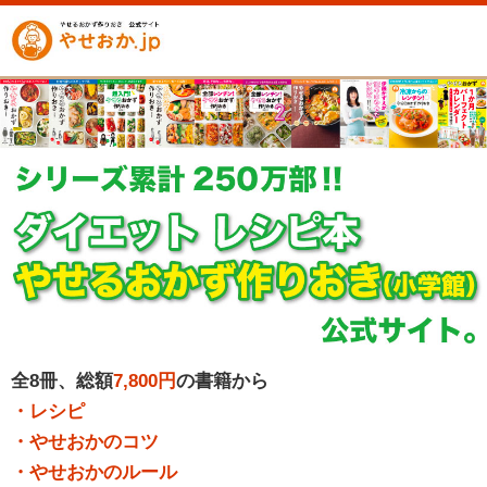
全8冊、総額
7,800円
の書籍から
・レシピ
・やせおかのコツ
・やせおかのルール