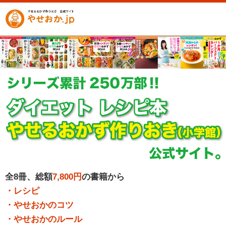
全8冊、総額
7,800円
の書籍から
・レシピ
・やせおかのコツ
・やせおかのルール