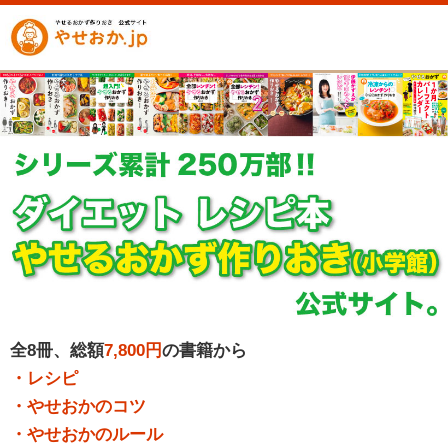
全8冊、総額
7,800円
の書籍から
・レシピ
・やせおかのコツ
・やせおかのルール