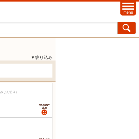
menu
▼絞り込み
粗みじん切り）