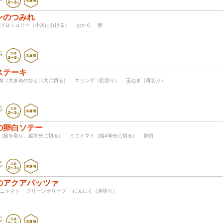
ンのつみれ
 ブロッコリー（小房に分ける） おから 卵
ステーキ
キ肉（大きめのひと口大に切る） エリンギ（乱切り） 玉ねぎ（薄切り）
の卵白ソテー
肉（筋を取り、縦半分に切る） ミニトマト（縦4等分に切る） 卵白
のアクアパッツァ
ミニトマト グリーンオリーブ にんにく（薄切り）