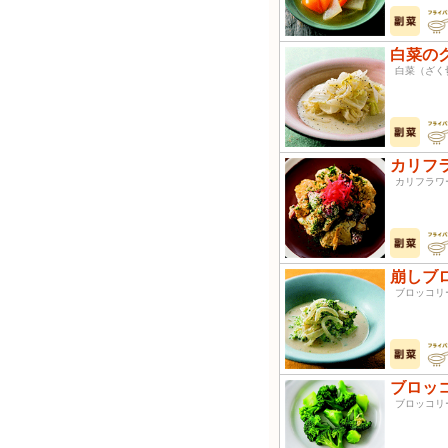
白菜の
白菜（ざ
カリフ
カリフラ
崩しブ
ブロッコ
ブロッ
ブロッコ