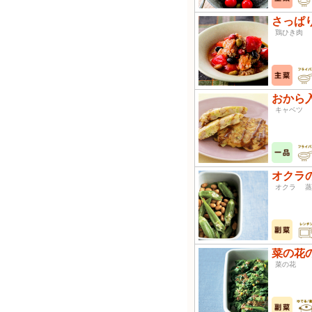
さっぱ
鶏ひき肉
おから
キャベツ
オクラ
オクラ
菜の花
菜の