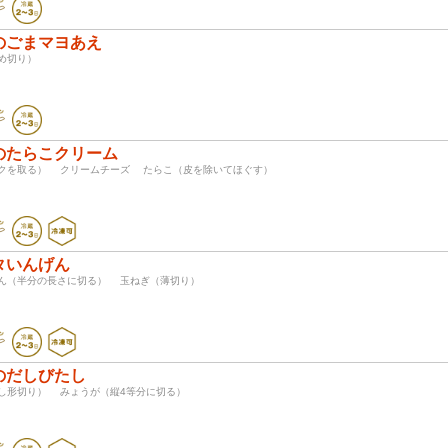
のごまマヨあえ
（斜め切り）
のたらこクリーム
ガクを取る） クリームチーズ たらこ（皮を除いてほぐす）
タいんげん
げん（半分の長さに切る） 玉ねぎ（薄切り）
のだしびたし
くし形切り） みょうが（縦4等分に切る）