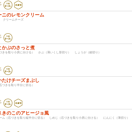
ーニのレモンクリーム
ニ クリームチーズ
とかぶのさっと煮
石づきを取り小房に分ける） かぶ（薄いくし形切り） しょうが（細切り）
いたけチーズまぶし
（石づきを取り半分に切る）
スきのこのアヒージョ風
ーム（石づきを取り縦半分に切る） しめじ（石づきを取り小房に分ける） にんにく（薄切り