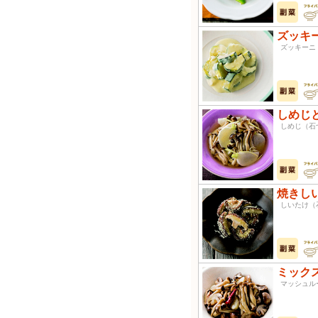
ズッキ
ズッキー
しめじ
しめじ（
焼きし
しいたけ
ミック
マッシュル