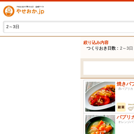
絞り込み内容
つくりおき日数 :
2～3日
焼きパ
赤パプリカ
パプリ
オレンジ