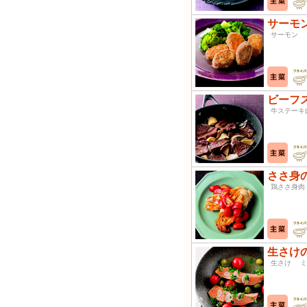
サーモ
サーモン
ビーフ
牛ステー
ささ身
鶏ささ身
生さけ
生さけ 