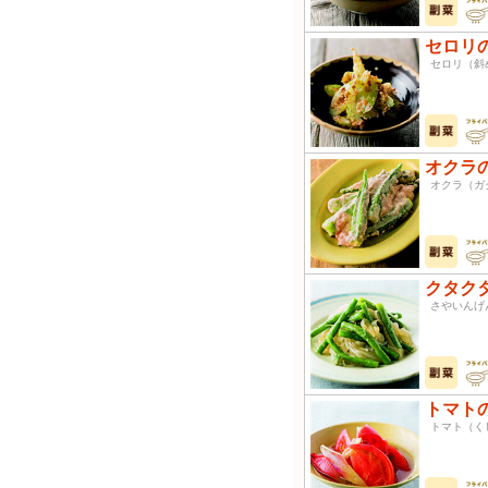
セロリ
セロリ
オクラ
オクラ（
クタク
さやいん
トマト
トマト（