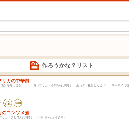
作ろうかな？リスト
プリカの中華風
（縦4等分に切る） 黄パプリカ（縦4等分に切る） 玉ねぎ（粗みじん切り） ザーサイ（
カのコンソメ煮
パプリカ（ひと口大に切る） 大根（いちょう切り）