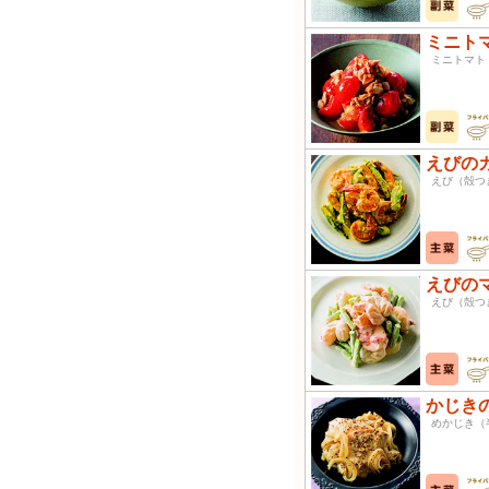
ミニト
ミニトマ
えびの
えび（殻
えびの
えび（殻
かじき
めかじき