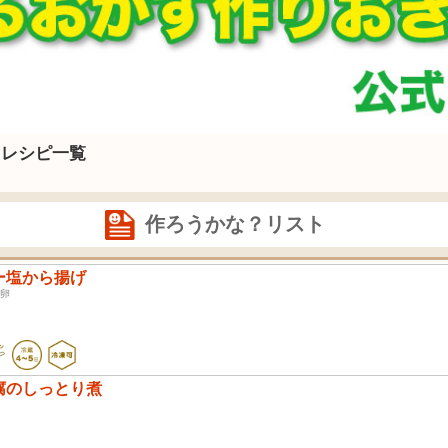
たレシピ一覧
作ろうかな？リスト
ー塩から揚げ
肉 卵
腐のしっとり煮
豆腐