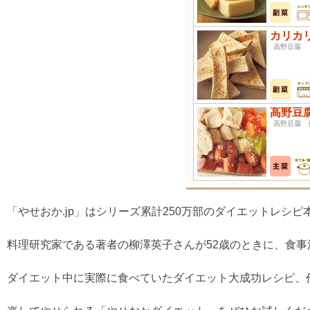
カリカ
高野
高野豆
高野豆腐 
「やせおか.jp」はシリーズ累計250万部のダイエットレシ
料理研究家である著者の柳澤英子さんが52歳のときに、食事法
ダイエット中に実際に食べていたダイエット大成功レシピ、