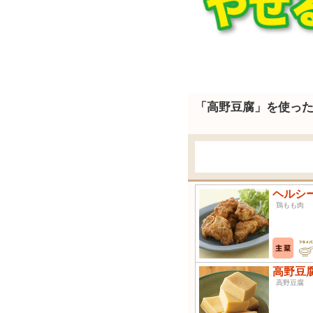
「高野豆腐」を使っ
ヘルシ
鶏もも
高野豆
高野