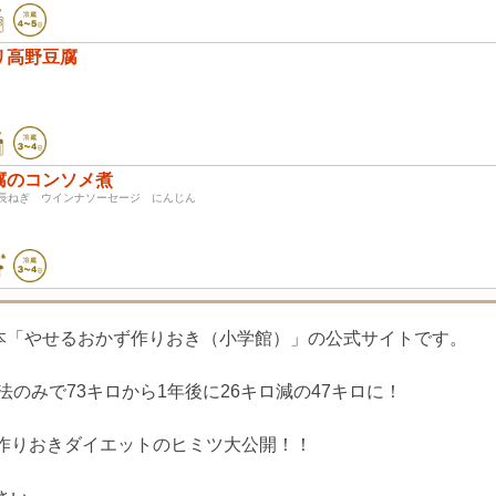
リ高野豆腐
豆腐
腐のコンソメ煮
長ねぎ ウインナソーセージ にんじん
ピ本「やせるおかず作りおき（小学館）」の公式サイトです。
のみで73キロから1年後に26キロ減の47キロに！
作りおきダイエットのヒミツ大公開！！