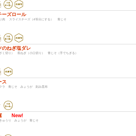
チーズロール
切り肉 スライスチーズ（4等分にする） 青じそ
ツのねぎ塩ダレ
（ざく切り） 長ねぎ（小口切り） 青じそ（手でちぎる）
ース
クラ 青じそ みょうが 刻み昆布
豆腐
New!
きゅうり みょうが 青じそ