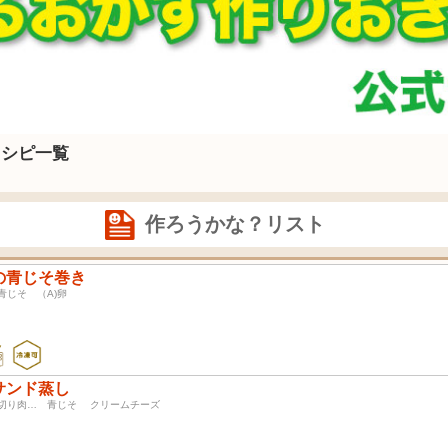
レシピ一覧
作ろうかな？リスト
の青じそ巻き
 青じそ （A)卵
サンド蒸し
薄切り肉… 青じそ クリームチーズ