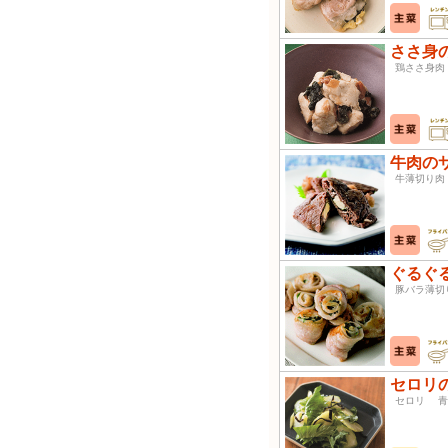
ささ身
鶏ささ身肉
牛肉の
牛薄切り
ぐるぐ
豚バラ薄
セロリ
セロリ