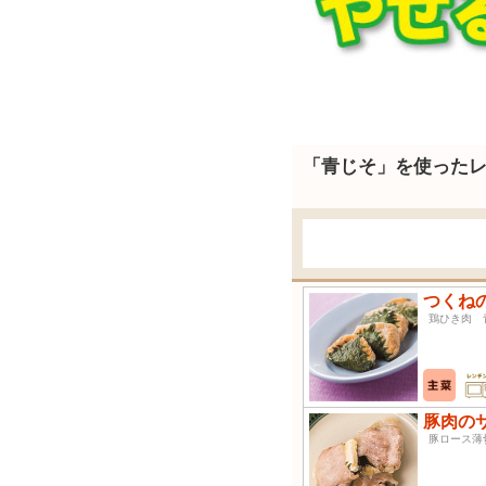
「青じそ」を使った
つくね
鶏ひき肉
豚肉の
豚ロース