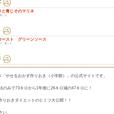
りと青じそのマリネ
り 青じそ
ロースト グリーンソース
ップ 青じそ
ピ本「やせるおかず作りおき（小学館）」の公式サイトです。
のみで73キロから1年後に26キロ減の47キロに！
作りおきダイエットのヒミツ大公開！！
さい。