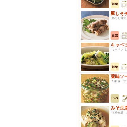
豚しそ
豚もも薄
キャベ
キャベツ
薬味ソ
細ねぎ オ
みそ
木綿豆腐 