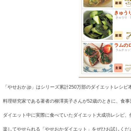
きゅう
きゅう
ラムの
ラムチョ
「やせおか.jp」はシリーズ累計250万部のダイエットレシ
料理研究家である著者の柳澤英子さんが52歳のときに、食事法
ダイエット中に実際に食べていたダイエット大成功レシピ、
楽してやせられる「やせおかダイエット」をぜひお試しくだ