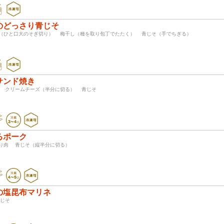
のどっさり青じそ
（ひと口大のそぎ切り） 梅干し（種を取り包丁でたたく） 青じそ（手でちぎる）
サンド焼き
肉 クリームチーズ（半分に切る） 青じそ
るポーク
切り肉 青じそ（縦半分に切る）
の塩昆布マリネ
 青じそ