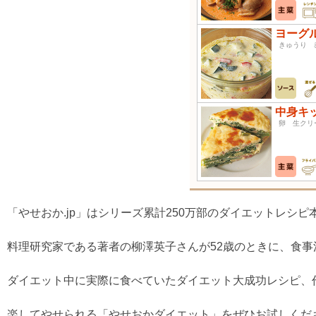
ヨーグ
きゅうり 
中身キ
卵 生クリ
「やせおか.jp」はシリーズ累計250万部のダイエットレシ
料理研究家である著者の柳澤英子さんが52歳のときに、食事法
ダイエット中に実際に食べていたダイエット大成功レシピ、
楽してやせられる「やせおかダイエット」をぜひお試しくだ