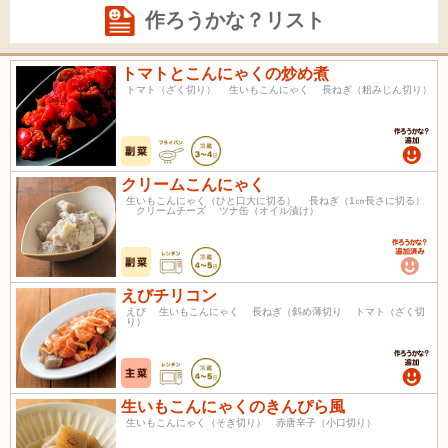
作ろうかな？リスト
トマトとこんにゃくの炒め煮
トマト（ざく切り） 生いもこんにゃく 長ねぎ（粗みじん切り）
クリームこんにゃく
生いもこんにゃく（ひと口大に切る） 長ねぎ（1㎝長さに切る）
クリームチーズ ツナ缶（オイル漬け）
えびチリコン
えび 生いもこんにゃく 長ねぎ（斜め薄切り トマト（ざく切
り）
生いもこんにゃくのきんぴら風
生いもこんにゃく（そぎ切り） 赤唐辛子（小口切り）