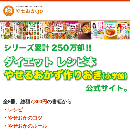
全8冊、総額
7,800円
の書籍から
・レシピ
・やせおかのコツ
・やせおかのルール