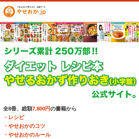
全8冊、総額
7,800円
の書籍から
・レシピ
・やせおかのコツ
・やせおかのルール