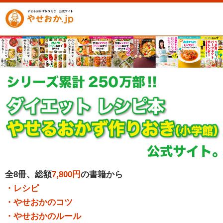
全8冊、総額
7,800円
の書籍から
・レシピ
・やせおかのコツ
・やせおかのルール